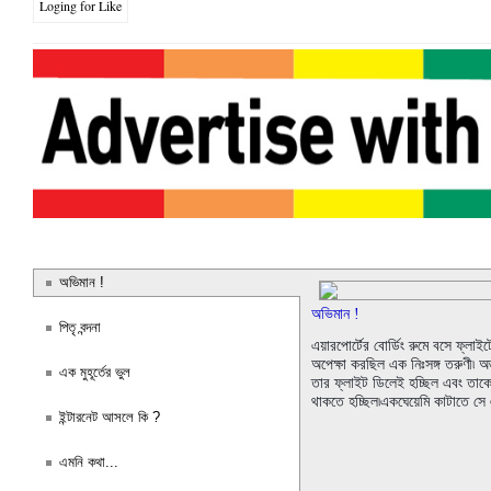
Loging for Like
অভিমান !
অভিমান !
পিতৃ বন্দনা
এয়ারপোর্টের বোর্ডিং রুমে বসে ফ্লাই
অপেক্ষা করছিল এক নিঃসঙ্গ তরুণী৷ অ
এক মুহূর্তের ভুল
তার ফ্লাইট ডিলেই হচ্ছিল এবং তাকে 
থাকতে হচ্ছিল৷একঘেয়েমি কাটাতে সে
ইন্টারনেট আসলে কি ?
এমনি কথা...