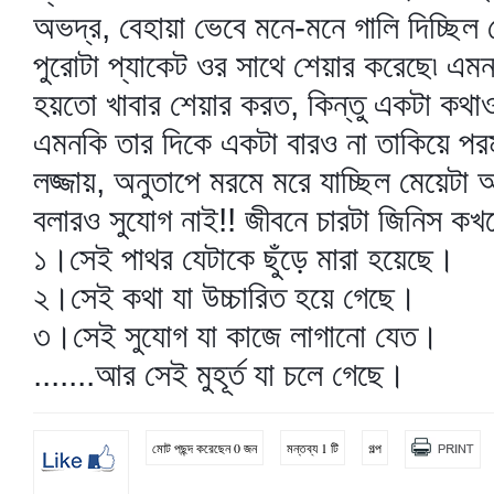
অভদ্র, বেহায়া ভেবে মনে-মনে গালি দিচ্ছিল 
পুরোটা প্যাকেট ওর সাথে শেয়ার করেছে৷ এমন
হয়তো খাবার শেয়ার করত, কিন্তু একটা কথাও
এমনকি তার দিকে একটা বারও না তাকিয়ে পর
লজ্জায়, অনুতাপে মরমে মরে যাচ্ছিল মেয়েট
বলারও সুযোগ নাই!! জীবনে চারটা জিনিস কখ
১।সেই পাথর যেটাকে ছুঁড়ে মারা হয়েছে।
২।সেই কথা যা উচ্চারিত হয়ে গেছে।
৩।সেই সুযোগ যা কাজে লাগানো যেত।
.......আর সেই মুহূর্ত যা চলে গেছে।
মোট পছন্দ করেছেন 0 জন
মন্তব্য 1 টি
গল্প