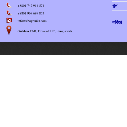
+8801 742 914 574
গল্প
+8801 969 699 853
info@choyonika.com
কবিতা
Gulshan 13/B, Dhaka-1212, Bangladesh